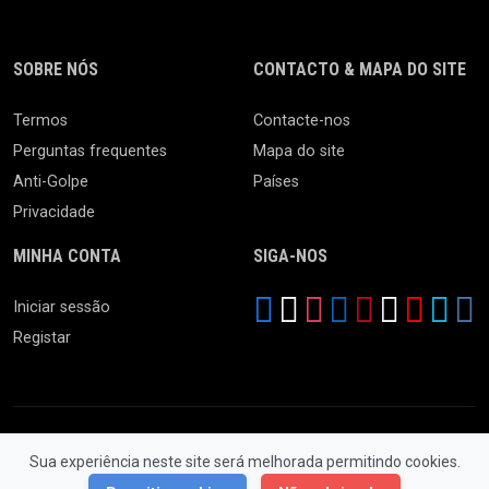
SOBRE NÓS
CONTACTO & MAPA DO SITE
Termos
Contacte-nos
Perguntas frequentes
Mapa do site
Anti-Golpe
Países
Privacidade
MINHA CONTA
SIGA-NOS
Iniciar sessão
Registar
Sua experiência neste site será melhorada permitindo cookies.
© 2026 Feira da Ladra. Todos os Direitos Reservados.