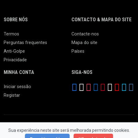
SOBRE NÓS
CONTACTO & MAPA DO SITE
Termos
Contacte-nos
Perguntas frequentes
Mapa do site
Anti-Golpe
Países
Privacidade
MINHA CONTA
SIGA-NOS
Iniciar sessão
Registar
Sua experiência neste site será melhorada permitindo cookies.
© 2026 Feira da Ladra. Todos os Direitos Reservados.