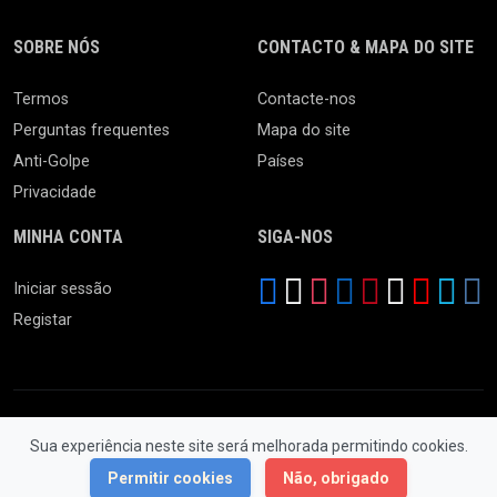
SOBRE NÓS
CONTACTO & MAPA DO SITE
Termos
Contacte-nos
Perguntas frequentes
Mapa do site
Anti-Golpe
Países
Privacidade
MINHA CONTA
SIGA-NOS
Iniciar sessão
Registar
Sua experiência neste site será melhorada permitindo cookies.
© 2026 Feira da Ladra. Todos os Direitos Reservados.
Permitir cookies
Não, obrigado