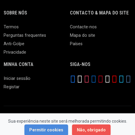
SOBRE NÓS
CONTACTO & MAPA DO SITE
Termos
Contacte-nos
Perguntas frequentes
Mapa do site
Anti-Golpe
Países
Privacidade
MINHA CONTA
SIGA-NOS
Iniciar sessão
Registar
Sua experiência neste site será melhorada permitindo cookies.
© 2026 Feira da Ladra. Todos os Direitos Reservados.
Permitir cookies
Não, obrigado