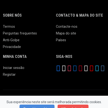
SOBRE NÓS
CONTACTO & MAPA DO SITE
Termos
Contacte-nos
Perguntas frequentes
Mapa do site
Anti-Golpe
Países
Privacidade
MINHA CONTA
SIGA-NOS
Iniciar sessão
Registar
Sua experiência neste site será melhorada permitindo cookies.
© 2026 Feira da Ladra. Todos os Direitos Reservados.