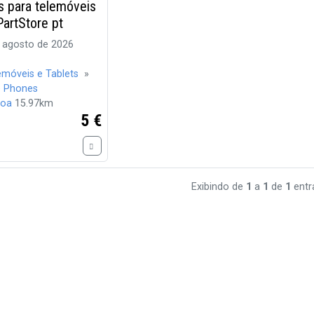
s para telemóveis
artStore pt
 agosto de 2026
emóveis e Tablets
»
e Phones
boa
15.97km
5 €
Exibindo de
1
a
1
de
1
entr