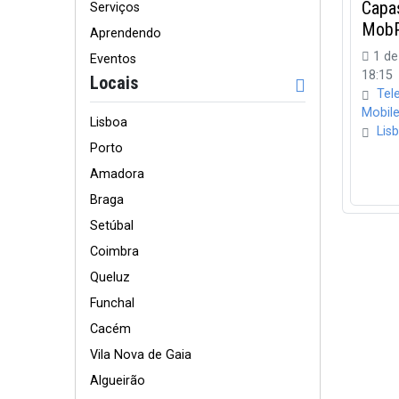
Capa
Serviços
MobP
Aprendendo
1 de
Eventos
18:15
Locais
Tel
Mobil
Lisboa
Lis
Porto
Amadora
Braga
Setúbal
Coimbra
Queluz
Funchal
Cacém
Vila Nova de Gaia
Algueirão