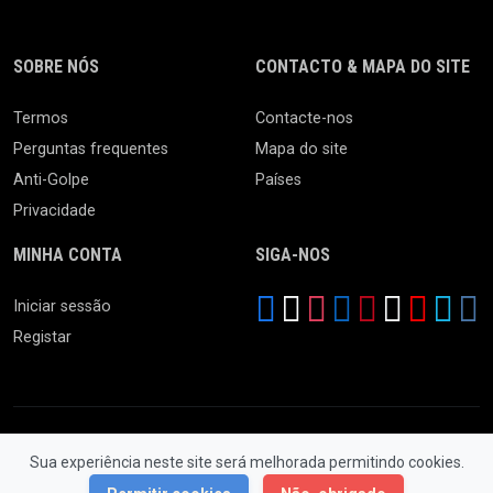
SOBRE NÓS
CONTACTO & MAPA DO SITE
Termos
Contacte-nos
Perguntas frequentes
Mapa do site
Anti-Golpe
Países
Privacidade
MINHA CONTA
SIGA-NOS
Iniciar sessão
Registar
Sua experiência neste site será melhorada permitindo cookies.
© 2026 Feira da Ladra. Todos os Direitos Reservados.