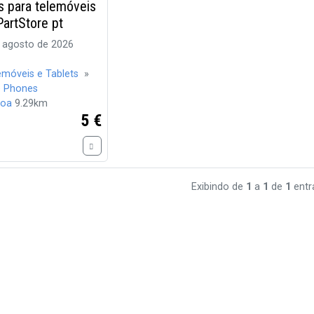
s para telemóveis
artStore pt
 agosto de 2026
emóveis e Tablets
»
e Phones
boa
9.29km
5 €
Exibindo de
1
a
1
de
1
entr