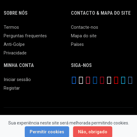
SOBRE NÓS
CONTACTO & MAPA DO SITE
Termos
Contacte-nos
Perguntas frequentes
Mapa do site
Anti-Golpe
Países
Privacidade
MINHA CONTA
SIGA-NOS
Iniciar sessão
Registar
Sua experiência neste site será melhorada permitindo cookies.
© 2026 Feira da Ladra. Todos os Direitos Reservados.
Permitir cookies
Não, obrigado