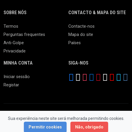
SOBRE NÓS
CONTACTO & MAPA DO SITE
Termos
Contacte-nos
Perguntas frequentes
Mapa do site
Anti-Golpe
Países
Privacidade
MINHA CONTA
SIGA-NOS
Iniciar sessão
Registar
Sua experiência neste site será melhorada permitindo cookies.
© 2026 Feira da Ladra. Todos os Direitos Reservados.
Permitir cookies
Não, obrigado