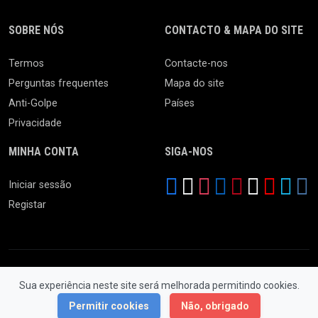
SOBRE NÓS
CONTACTO & MAPA DO SITE
Termos
Contacte-nos
Perguntas frequentes
Mapa do site
Anti-Golpe
Países
Privacidade
MINHA CONTA
SIGA-NOS
Iniciar sessão
Registar
Sua experiência neste site será melhorada permitindo cookies.
© 2026 Feira da Ladra. Todos os Direitos Reservados.
Permitir cookies
Não, obrigado