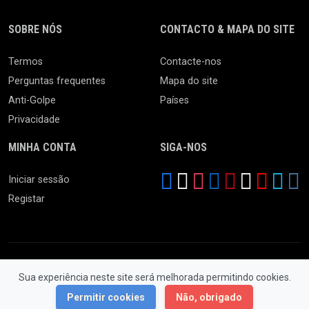
SOBRE NÓS
CONTACTO & MAPA DO SITE
Termos
Contacte-nos
Perguntas frequentes
Mapa do site
Anti-Golpe
Países
Privacidade
MINHA CONTA
SIGA-NOS
Iniciar sessão
Registar
Sua experiência neste site será melhorada permitindo cookies.
© 2026 Feira da Ladra. Todos os Direitos Reservados.
Permitir cookies
Não, obrigado