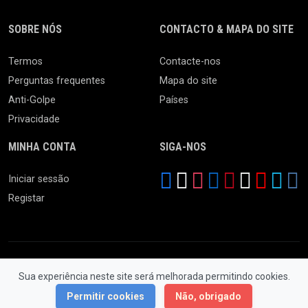
SOBRE NÓS
CONTACTO & MAPA DO SITE
Termos
Contacte-nos
Perguntas frequentes
Mapa do site
Anti-Golpe
Países
Privacidade
MINHA CONTA
SIGA-NOS
Iniciar sessão
Registar
Sua experiência neste site será melhorada permitindo cookies.
© 2026 Feira da Ladra. Todos os Direitos Reservados.
Permitir cookies
Não, obrigado