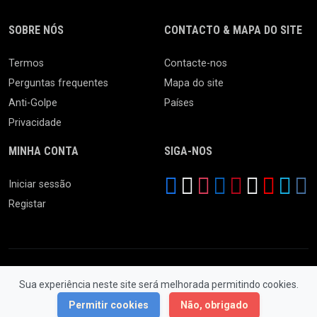
SOBRE NÓS
CONTACTO & MAPA DO SITE
Termos
Contacte-nos
Perguntas frequentes
Mapa do site
Anti-Golpe
Países
Privacidade
MINHA CONTA
SIGA-NOS
Iniciar sessão
Registar
Sua experiência neste site será melhorada permitindo cookies.
© 2026 Feira da Ladra. Todos os Direitos Reservados.
Permitir cookies
Não, obrigado