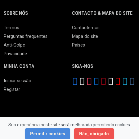
SOBRE NÓS
CONTACTO & MAPA DO SITE
Termos
Contacte-nos
Perguntas frequentes
Mapa do site
Anti-Golpe
Países
Privacidade
MINHA CONTA
SIGA-NOS
Iniciar sessão
Registar
Sua experiência neste site será melhorada permitindo cookies.
© 2026 Feira da Ladra. Todos os Direitos Reservados.
Permitir cookies
Não, obrigado