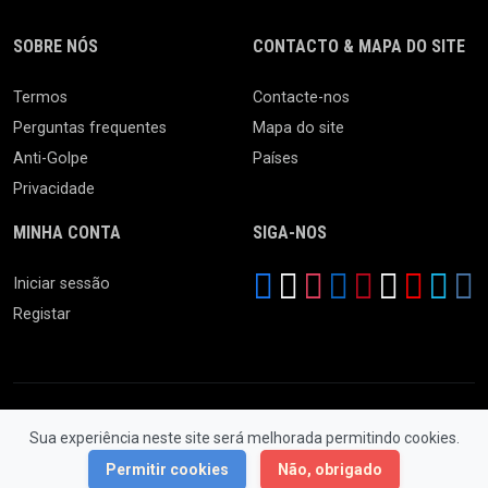
SOBRE NÓS
CONTACTO & MAPA DO SITE
Termos
Contacte-nos
Perguntas frequentes
Mapa do site
Anti-Golpe
Países
Privacidade
MINHA CONTA
SIGA-NOS
Iniciar sessão
Registar
Sua experiência neste site será melhorada permitindo cookies.
© 2026 Feira da Ladra. Todos os Direitos Reservados.
Permitir cookies
Não, obrigado