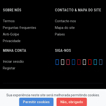
SOBRE NÓS
CONTACTO & MAPA DO SITE
Termos
Contacte-nos
Perguntas frequentes
Mapa do site
Anti-Golpe
Países
Privacidade
MINHA CONTA
SIGA-NOS
Iniciar sessão
Registar
Sua experiência neste site será melhorada permitindo cookies.
© 2026 Feira da Ladra. Todos os Direitos Reservados.
Permitir cookies
Não, obrigado