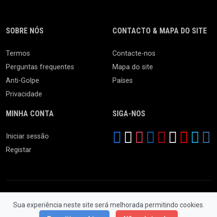
SOBRE NÓS
CONTACTO & MAPA DO SITE
Termos
Contacte-nos
Perguntas frequentes
Mapa do site
Anti-Golpe
Países
Privacidade
MINHA CONTA
SIGA-NOS
Iniciar sessão
Registar
Sua experiência neste site será melhorada permitindo cookies.
© 2026 Feira da Ladra. Todos os Direitos Reservados.