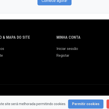
Comece agora!
 & MAPA DO SITE
MINHA CONTA
nos
Iniciar sessão
te
Registar
© 2026 Feira da Ladra. Todos os Direitos Reservados.
ste site será melhorada permitindo cookies.
Permitir cookies