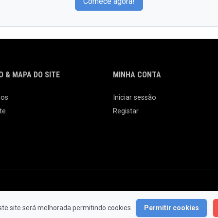
Comece agora!
 & MAPA DO SITE
MINHA CONTA
nos
Iniciar sessão
te
Registar
© 2026 Feira da Ladra. Todos os Direitos Reservados.
ste site será melhorada permitindo cookies.
Permitir cookies