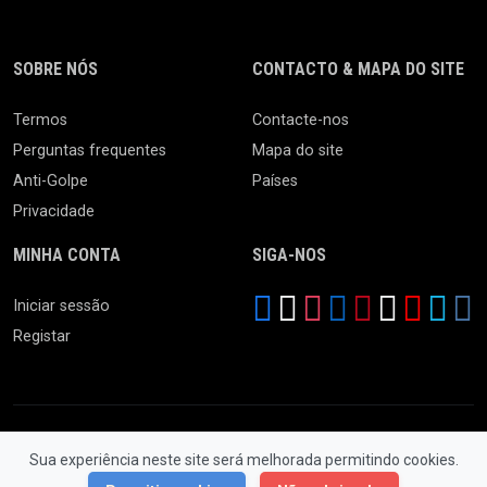
SOBRE NÓS
CONTACTO & MAPA DO SITE
Termos
Contacte-nos
Perguntas frequentes
Mapa do site
Anti-Golpe
Países
Privacidade
MINHA CONTA
SIGA-NOS
Iniciar sessão
Registar
Sua experiência neste site será melhorada permitindo cookies.
© 2026 Feira da Ladra. Todos os Direitos Reservados.