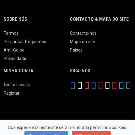
SOBRE NÓS
CONTACTO & MAPA DO SITE
Termos
Contacte-nos
Perguntas frequentes
Mapa do site
Anti-Golpe
Países
Privacidade
MINHA CONTA
SIGA-NOS
Iniciar sessão
Registar
Sua experiência neste site será melhorada permitindo cookies.
© 2026 Feira da Ladra. Todos os Direitos Reservados.