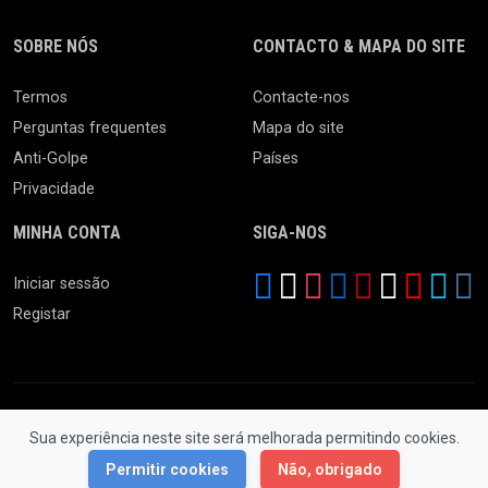
SOBRE NÓS
CONTACTO & MAPA DO SITE
Termos
Contacte-nos
Perguntas frequentes
Mapa do site
Anti-Golpe
Países
Privacidade
MINHA CONTA
SIGA-NOS
Iniciar sessão
Registar
Sua experiência neste site será melhorada permitindo cookies.
© 2026 Feira da Ladra. Todos os Direitos Reservados.
Permitir cookies
Não, obrigado