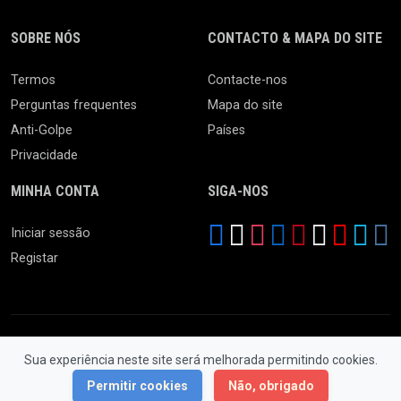
SOBRE NÓS
CONTACTO & MAPA DO SITE
Termos
Contacte-nos
Perguntas frequentes
Mapa do site
Anti-Golpe
Países
Privacidade
MINHA CONTA
SIGA-NOS
Iniciar sessão
Registar
Sua experiência neste site será melhorada permitindo cookies.
© 2026 Feira da Ladra. Todos os Direitos Reservados.
Permitir cookies
Não, obrigado