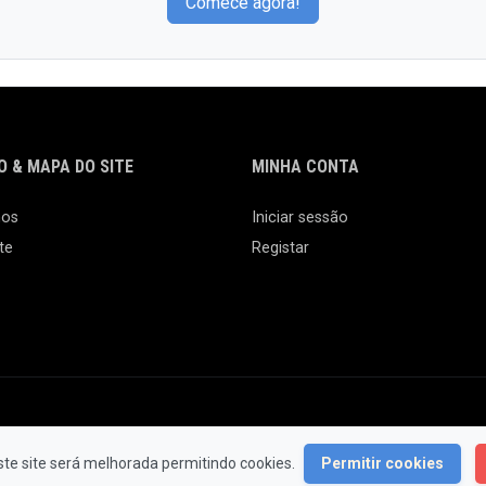
Comece agora!
 & MAPA DO SITE
MINHA CONTA
nos
Iniciar sessão
te
Registar
© 2026 Feira da Ladra. Todos os Direitos Reservados.
ste site será melhorada permitindo cookies.
Permitir cookies