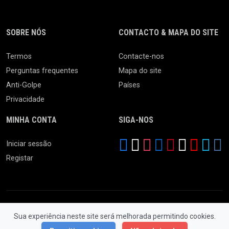
SOBRE NÓS
CONTACTO & MAPA DO SITE
Termos
Contacte-nos
Perguntas frequentes
Mapa do site
Anti-Golpe
Países
Privacidade
MINHA CONTA
SIGA-NOS
Iniciar sessão
Registar
Sua experiência neste site será melhorada permitindo cookies.
© 2026 Feira da Ladra. Todos os Direitos Reservados.