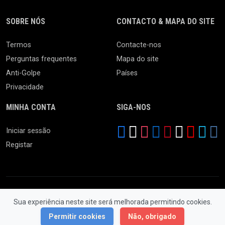
SOBRE NÓS
CONTACTO & MAPA DO SITE
Termos
Contacte-nos
Perguntas frequentes
Mapa do site
Anti-Golpe
Países
Privacidade
MINHA CONTA
SIGA-NOS
Iniciar sessão
Registar
Sua experiência neste site será melhorada permitindo cookies.
© 2026 Feira da Ladra. Todos os Direitos Reservados.
Permitir cookies
Não, obrigado