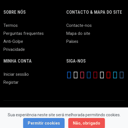
SOBRE NÓS
CONTACTO & MAPA DO SITE
Termos
Contacte-nos
Perguntas frequentes
Mapa do site
Anti-Golpe
Países
Privacidade
MINHA CONTA
SIGA-NOS
Iniciar sessão
Registar
Sua experiência neste site será melhorada permitindo cookies.
© 2026 Feira da Ladra. Todos os Direitos Reservados.
Permitir cookies
Não, obrigado