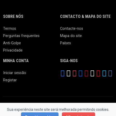
SOBRE NÓS
CONTACTO & MAPA DO SITE
Termos
Contacte-nos
Perguntas frequentes
Mapa do site
Anti-Golpe
Países
Privacidade
MINHA CONTA
SIGA-NOS
Iniciar sessão
Registar
Sua experiência neste site será melhorada permitindo cookies.
© 2026 Feira da Ladra. Todos os Direitos Reservados.