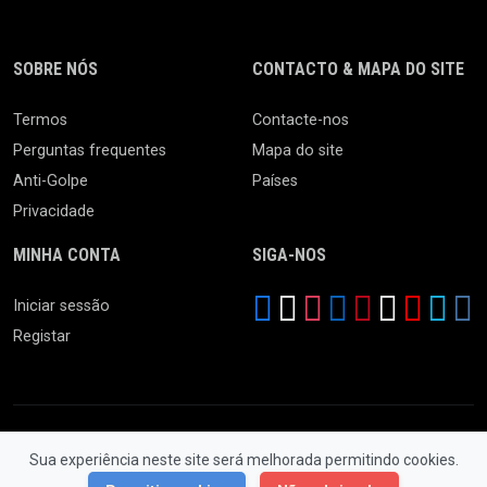
SOBRE NÓS
CONTACTO & MAPA DO SITE
Termos
Contacte-nos
Perguntas frequentes
Mapa do site
Anti-Golpe
Países
Privacidade
MINHA CONTA
SIGA-NOS
Iniciar sessão
Registar
Sua experiência neste site será melhorada permitindo cookies.
© 2026 Feira da Ladra. Todos os Direitos Reservados.