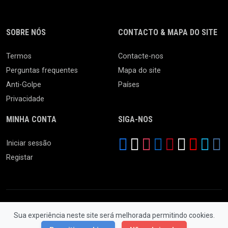
SOBRE NÓS
CONTACTO & MAPA DO SITE
Termos
Contacte-nos
Perguntas frequentes
Mapa do site
Anti-Golpe
Países
Privacidade
MINHA CONTA
SIGA-NOS
Iniciar sessão
Registar
Sua experiência neste site será melhorada permitindo cookies.
© 2026 Feira da Ladra. Todos os Direitos Reservados.