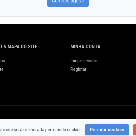
Comece agora!
 & MAPA DO SITE
MINHA CONTA
nos
Iniciar sessão
te
Registar
© 2026 Feira da Ladra. Todos os Direitos Reservados.
ste site será melhorada permitindo cookies.
Permitir cookies