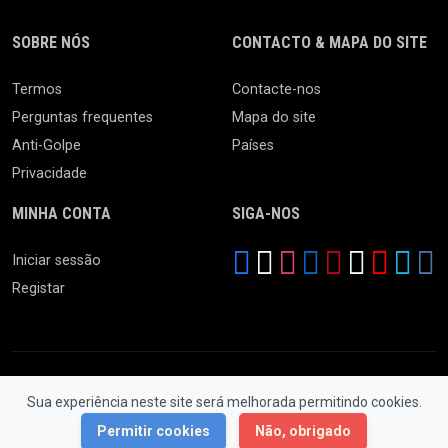
SOBRE NÓS
CONTACTO & MAPA DO SITE
Termos
Contacte-nos
Perguntas frequentes
Mapa do site
Anti-Golpe
Países
Privacidade
MINHA CONTA
SIGA-NOS
Iniciar sessão
Registar
Sua experiência neste site será melhorada permitindo cookies.
© 2026 Feira da Ladra. Todos os Direitos Reservados.
Permitir cookies
Não, obrigado