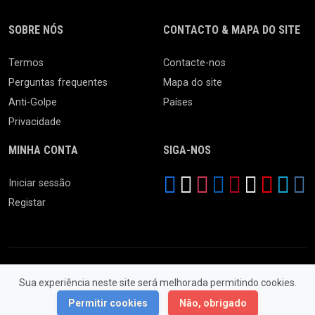
SOBRE NÓS
CONTACTO & MAPA DO SITE
Termos
Contacte-nos
Perguntas frequentes
Mapa do site
Anti-Golpe
Países
Privacidade
MINHA CONTA
SIGA-NOS
Iniciar sessão
Registar
Sua experiência neste site será melhorada permitindo cookies.
© 2026 Feira da Ladra. Todos os Direitos Reservados.
Permitir cookies
Não, obrigado