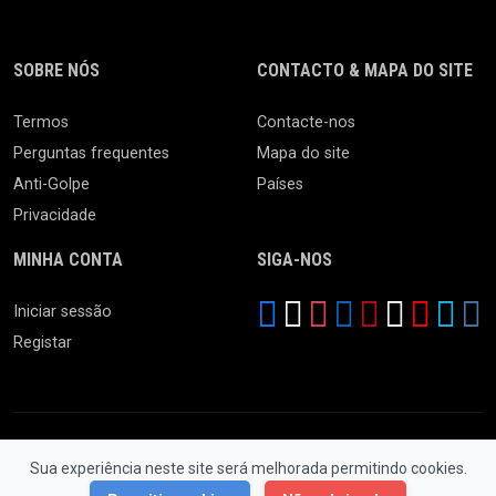
SOBRE NÓS
CONTACTO & MAPA DO SITE
Termos
Contacte-nos
Perguntas frequentes
Mapa do site
Anti-Golpe
Países
Privacidade
MINHA CONTA
SIGA-NOS
Iniciar sessão
Registar
Sua experiência neste site será melhorada permitindo cookies.
© 2026 Feira da Ladra. Todos os Direitos Reservados.