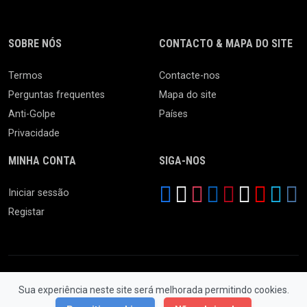
SOBRE NÓS
CONTACTO & MAPA DO SITE
Termos
Contacte-nos
Perguntas frequentes
Mapa do site
Anti-Golpe
Países
Privacidade
MINHA CONTA
SIGA-NOS
Iniciar sessão
Registar
Sua experiência neste site será melhorada permitindo cookies.
© 2026 Feira da Ladra. Todos os Direitos Reservados.