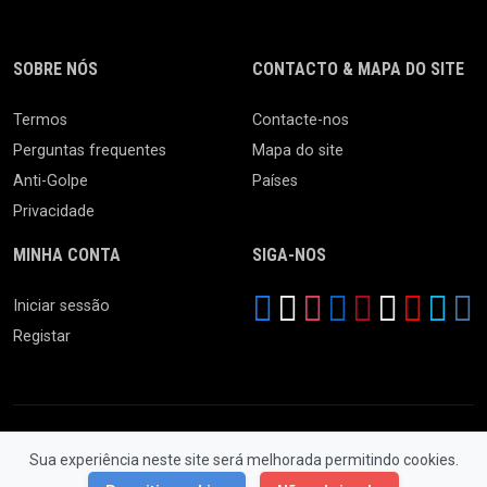
SOBRE NÓS
CONTACTO & MAPA DO SITE
Termos
Contacte-nos
Perguntas frequentes
Mapa do site
Anti-Golpe
Países
Privacidade
MINHA CONTA
SIGA-NOS
Iniciar sessão
Registar
Sua experiência neste site será melhorada permitindo cookies.
© 2026 Feira da Ladra. Todos os Direitos Reservados.