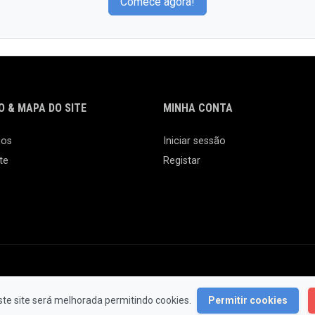
Comece agora!
 & MAPA DO SITE
MINHA CONTA
nos
Iniciar sessão
te
Registar
© 2026 Feira da Ladra. Todos os Direitos Reservados.
ste site será melhorada permitindo cookies.
Permitir cookies