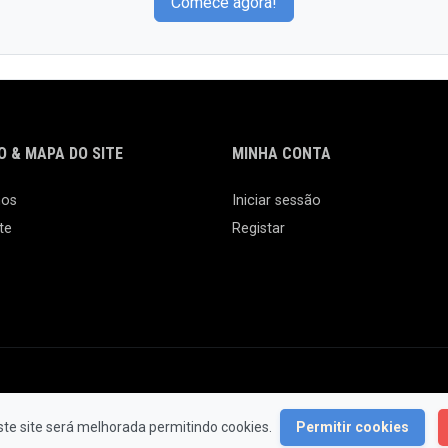
Comece agora!
 & MAPA DO SITE
MINHA CONTA
nos
Iniciar sessão
te
Registar
© 2026 Feira da Ladra. Todos os Direitos Reservados.
ste site será melhorada permitindo cookies.
Permitir cookies