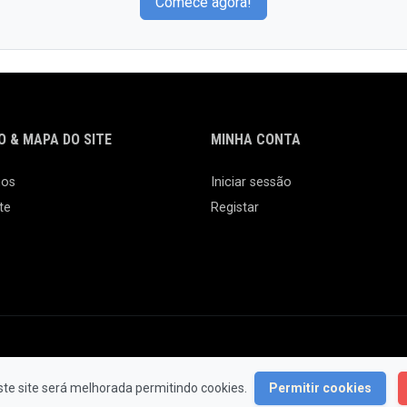
Comece agora!
 & MAPA DO SITE
MINHA CONTA
nos
Iniciar sessão
te
Registar
© 2026 Feira da Ladra. Todos os Direitos Reservados.
ste site será melhorada permitindo cookies.
Permitir cookies