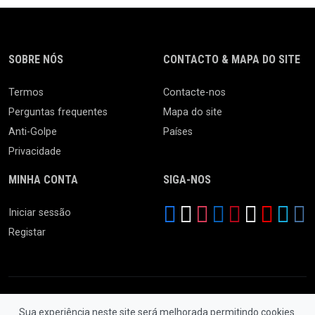
SOBRE NÓS
CONTACTO & MAPA DO SITE
Termos
Contacte-nos
Perguntas frequentes
Mapa do site
Anti-Golpe
Países
Privacidade
MINHA CONTA
SIGA-NOS
Iniciar sessão
Registar
Sua experiência neste site será melhorada permitindo cookies.