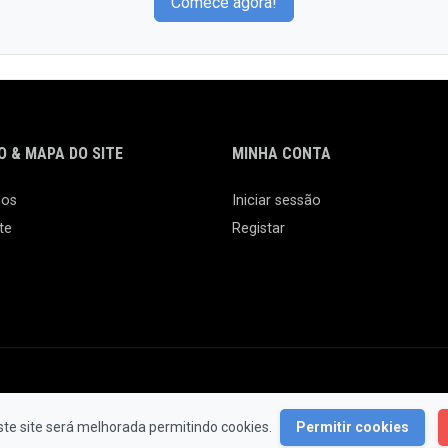
Comece agora!
 & MAPA DO SITE
MINHA CONTA
nos
Iniciar sessão
te
Registar
© 2026 Feira da Ladra. Todos os Direitos Reservados.
ste site será melhorada permitindo cookies.
Permitir cookies