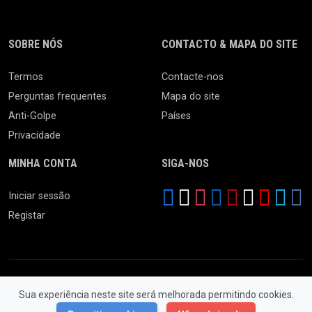
SOBRE NÓS
CONTACTO & MAPA DO SITE
Termos
Contacte-nos
Perguntas frequentes
Mapa do site
Anti-Golpe
Países
Privacidade
MINHA CONTA
SIGA-NOS
Iniciar sessão
Registar
Sua experiência neste site será melhorada permitindo cookies.
© 2026 Feira da Ladra. Todos os Direitos Reservados.