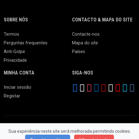
SOBRE NÓS
CONTACTO & MAPA DO SITE
Termos
Contacte-nos
Perguntas frequentes
Mapa do site
Anti-Golpe
Países
Privacidade
MINHA CONTA
SIGA-NOS
Iniciar sessão
Registar
Sua experiência neste site será melhorada permitindo cookies.
© 2026 Feira da Ladra. Todos os Direitos Reservados.