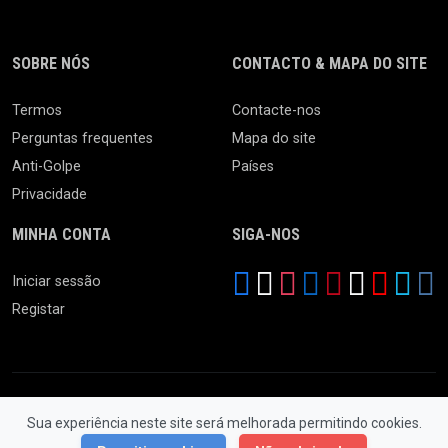
SOBRE NÓS
CONTACTO & MAPA DO SITE
Termos
Contacte-nos
Perguntas frequentes
Mapa do site
Anti-Golpe
Países
Privacidade
MINHA CONTA
SIGA-NOS
Iniciar sessão
Registar
Sua experiência neste site será melhorada permitindo cookies.
© 2026 Feira da Ladra. Todos os Direitos Reservados.