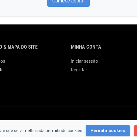
Comece agora!
 & MAPA DO SITE
MINHA CONTA
nos
Iniciar sessão
te
Registar
© 2026 Feira da Ladra. Todos os Direitos Reservados.
ste site será melhorada permitindo cookies.
Permitir cookies