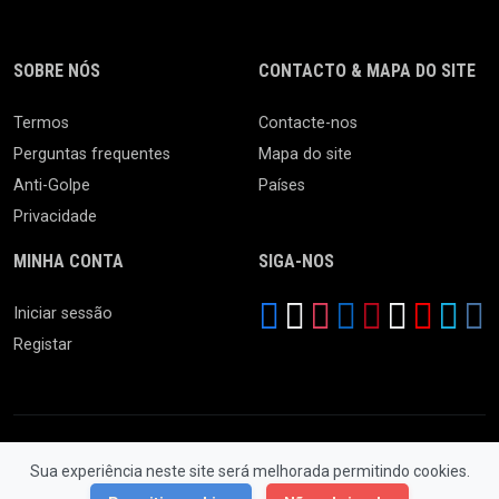
SOBRE NÓS
CONTACTO & MAPA DO SITE
Termos
Contacte-nos
Perguntas frequentes
Mapa do site
Anti-Golpe
Países
Privacidade
MINHA CONTA
SIGA-NOS
Iniciar sessão
Registar
Sua experiência neste site será melhorada permitindo cookies.
© 2026 Feira da Ladra. Todos os Direitos Reservados.